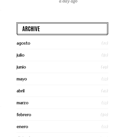
a day ago
ARCHIVE
(21)
agosto
(81)
julio
(49)
junio
(53)
mayo
(45)
abril
(53)
marzo
(80)
febrero
(55)
enero