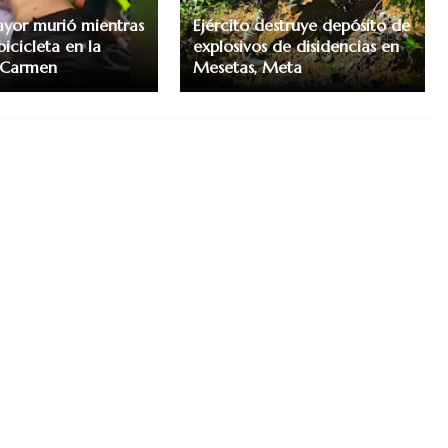
yor murió mientras
Ejército destruye depósito de
icicleta en la
explosivos de disidencias en
 Carmen
Mesetas, Meta