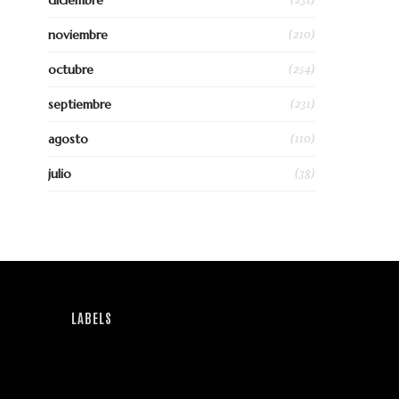
diciembre
(210)
noviembre
(254)
octubre
(231)
septiembre
(110)
agosto
(38)
julio
LABELS