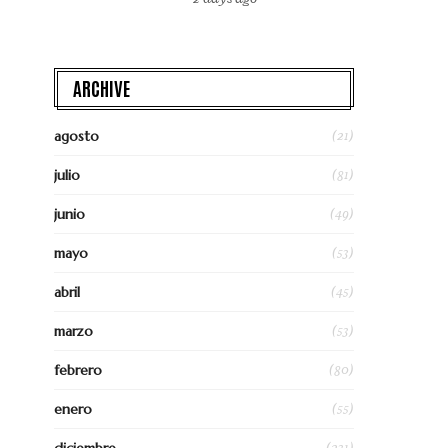
ARCHIVE
(21)
agosto
(81)
julio
(49)
junio
(53)
mayo
(45)
abril
(53)
marzo
(80)
febrero
(55)
enero
(231)