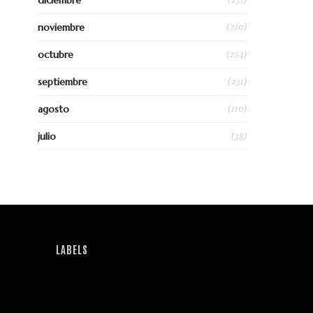
diciembre
(210)
noviembre
(254)
octubre
(231)
septiembre
(110)
agosto
(38)
julio
LABELS