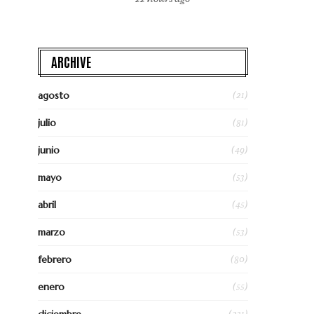
ARCHIVE
(21)
agosto
(81)
julio
(49)
junio
(53)
mayo
(45)
abril
(53)
marzo
(80)
febrero
(55)
enero
(231)