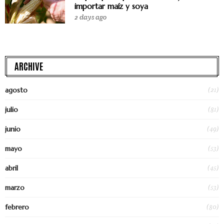
importar maíz y soya
2 days ago
ARCHIVE
(21)
agosto
(81)
julio
(49)
junio
(53)
mayo
(45)
abril
(53)
marzo
(80)
febrero