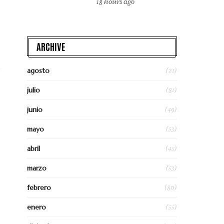
18 hours ago
ARCHIVE
(21)
agosto
(81)
julio
(49)
junio
(53)
mayo
(45)
abril
(53)
marzo
(80)
febrero
(55)
enero