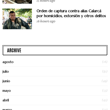
15 hours ago
Orden de captura contra alias Calarcá
por homicidios, extorsión y otros delitos
16 hours ago
ARCHIVE
(16)
agosto
(81)
julio
(49)
junio
(53)
mayo
(45)
abril
(53)
marzo