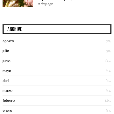
a day ago
ARCHIVE
(21)
agosto
(81)
julio
(49)
junio
(53)
mayo
(45)
abril
(53)
marzo
(80)
febrero
(55)
enero