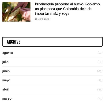
Prorinoquia propone al nuevo Gobierno
un plan para que Colombia deje de
importar maíz y soya
a day ago
ARCHIVE
(21)
agosto
(81)
julio
(49)
junio
(53)
mayo
(45)
abril
(53)
marzo