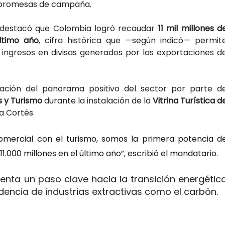
s promesas de campaña.
o destacó que Colombia logró recaudar
11 mil millones d
ltimo año
, cifra histórica que —según indicó— permit
s ingresos en divisas generados por las exportaciones d
tación del panorama positivo del sector por parte d
s y Turismo
durante la instalación de la
Vitrina Turística d
a Cortés.
comercial con el turismo, somos la primera potencia d
.000 millones en el último año”, escribió el mandatario.
enta un paso clave hacia la transición energétic
dencia de industrias extractivas como el carbón.