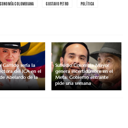
ECONOMÍA COLOMBIANA
GUSTAVO PETRO
POLÍTICA
 Garrido sería la
Subsidio Colombia Mayor
ectora del ICA en el
genera incertidumbre en el
de Abelardo de la
Meta: Gobierno entrante
pide una semana