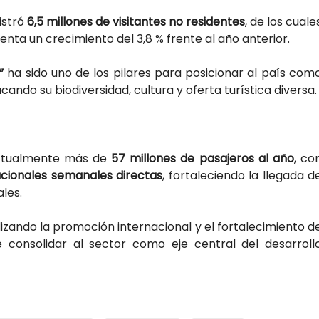
istró
6,5 millones de visitantes no residentes
, de los cuale
enta un crecimiento del 3,8 % frente al año anterior.
”
ha sido uno de los pilares para posicionar al país com
ando su biodiversidad, cultura y oferta turística diversa.
actualmente más de
57 millones de pasajeros al año
, co
acionales semanales directas
, fortaleciendo la llegada d
les.
izando la promoción internacional y el fortalecimiento d
 de consolidar al sector como eje central del desarroll