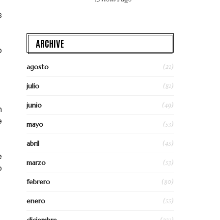
s
ARCHIVE
o
(21)
agosto
(81)
julio
(49)
junio
n
e
(53)
mayo
(45)
abril
e
(53)
marzo
o
(80)
febrero
(55)
enero
(231)