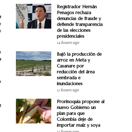
Registrador Hernán
Penagos rechaza
e
denuncias de fraude y
e
defiende transparencia
de las elecciones
e
presidenciales
14 hours ago
e
Bajó la producción de
e
arroz en Meta y
Casanare por
reducción del área
sembrada e
e
inundaciones
15 hours ago
Prorinoquia propone al
a
nuevo Gobierno un
plan para que
Colombia deje de
importar maíz y soya
15 hours ago