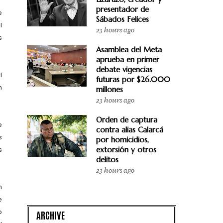
presentador de
e
Sábados Felices
l
23 hours ago
s
Asamblea del Meta
aprueba en primer
debate vigencias
l
futuras por $26.000
n
millones
23 hours ago
Orden de captura
e
contra alias Calarcá
s
por homicidios,
extorsión y otros
s
delitos
23 hours ago
n
e
o
ARCHIVE