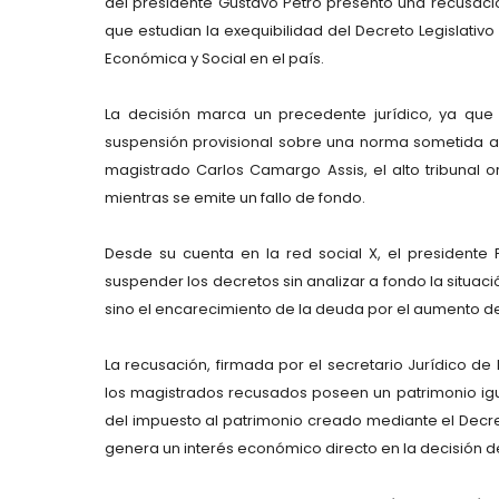
del presidente Gustavo Petro presentó una recusació
que estudian la exequibilidad del Decreto Legislativ
Económica y Social en el país.
La decisión marca un precedente jurídico, ya qu
suspensión provisional sobre una norma sometida a 
magistrado Carlos Camargo Assis, el alto tribunal 
mientras se emite un fallo de fondo.
Desde su cuenta en la red social X, el presidente 
suspender los decretos sin analizar a fondo la situac
sino el encarecimiento de la deuda por el aumento de 
La recusación, firmada por el secretario Jurídico 
los magistrados recusados poseen un patrimonio igual
del impuesto al patrimonio creado mediante el Decret
genera un interés económico directo en la decisión de