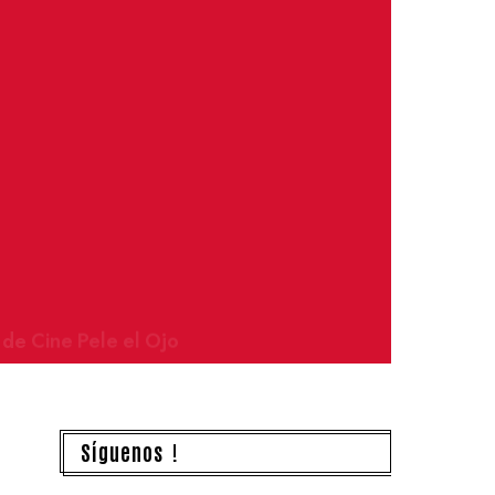
 de Cine Pele el Ojo
Síguenos !