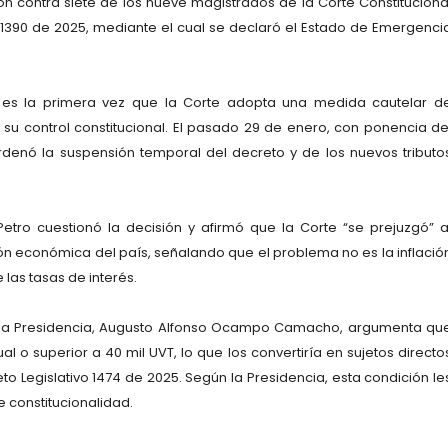
n contra siete de los nueve magistrados de la Corte Constituciona
o 1390 de 2025, mediante el cual se declaró el Estado de Emergenci
e es la primera vez que la Corte adopta una medida cautelar d
su control constitucional. El pasado 29 de enero, con ponencia de
ordenó la suspensión temporal del decreto y de los nuevos tributo
Petro cuestionó la decisión y afirmó que la Corte “se prejuzgó” a
ión económica del país, señalando que el problema no es la inflació
las tasas de interés.
de la Presidencia, Augusto Alfonso Ocampo Camacho, argumenta qu
 o superior a 40 mil UVT, lo que los convertiría en sujetos directo
o Legislativo 1474 de 2025. Según la Presidencia, esta condición le
 constitucionalidad.