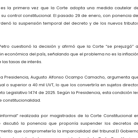
e es la primera vez que la Corte adopta una medida cautelar d
su control constitucional. El pasado 29 de enero, con ponencia de
ordenó la suspensión temporal del decreto y de los nuevos tributo
Petro cuestionó la decisión y afirmó que la Corte “se prejuzgó” a
ión económica del país, señalando que el problema no es la inflació
las tasas de interés.
de la Presidencia, Augusto Alfonso Ocampo Camacho, argumenta qu
 o superior a 40 mil UVT, lo que los convertiría en sujetos directo
o Legislativo 1474 de 2025. Según la Presidencia, esta condición le
 constitucionalidad.
informal” realizada por magistrados de la Corte Constitucional e
e discutió la ponencia que proponía suspender los decretos d
ento que comprometería la imparcialidad del tribunal.El Gobiern