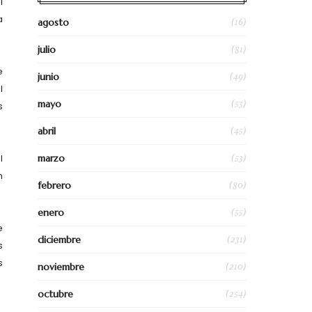
l
a
(16)
agosto
(81)
julio
e
(49)
junio
l
(53)
mayo
s
(45)
abril
(53)
marzo
l
n
(80)
febrero
(55)
enero
e
(231)
diciembre
s
s
(210)
noviembre
(254)
octubre