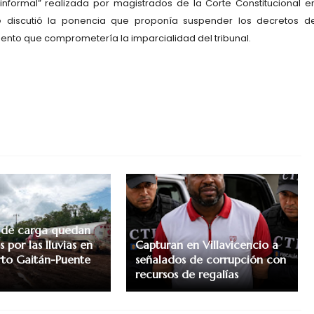
informal” realizada por magistrados de la Corte Constitucional e
e discutió la ponencia que proponía suspender los decretos d
nto que comprometería la imparcialidad del tribunal.
 de carga quedan
 por las lluvias en
Capturan en Villavicencio a
erto Gaitán-Puente
señalados de corrupción con
recursos de regalías