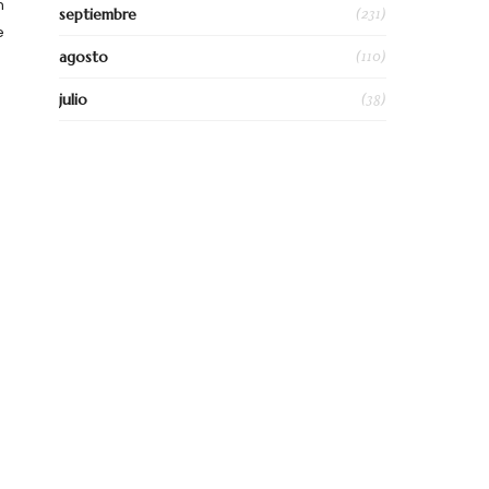
n
(231)
septiembre
e
(110)
agosto
(38)
julio