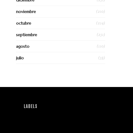
diciembre
(210)
noviembre
(254)
octubre
(231)
septiembre
(110)
agosto
(38)
julio
LABELS