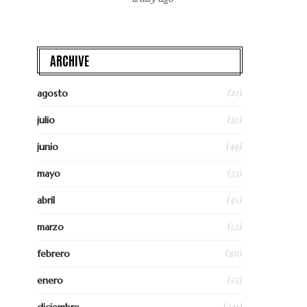
ARCHIVE
(21)
agosto
(81)
julio
(49)
junio
(53)
mayo
(45)
abril
(53)
marzo
(80)
febrero
(55)
enero
(231)