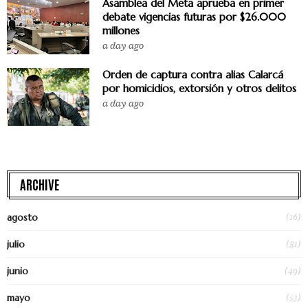
Asamblea del Meta aprueba en primer
debate vigencias futuras por $26.000
millones
a day ago
Orden de captura contra alias Calarcá
por homicidios, extorsión y otros delitos
a day ago
ARCHIVE
(16)
agosto
(81)
julio
(49)
junio
(53)
mayo