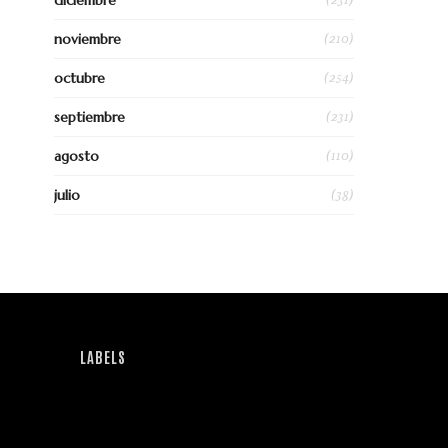
diciembre
(210)
noviembre
(254)
octubre
(231)
septiembre
(110)
agosto
(38)
julio
LABELS