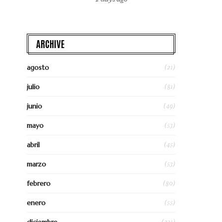
ARCHIVE
(21)
agosto
(81)
julio
(49)
junio
(53)
mayo
(45)
abril
(53)
marzo
(80)
febrero
(55)
enero
(231)