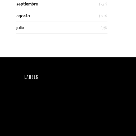
(231)
septiembre
(110)
agosto
(38)
julio
LABELS