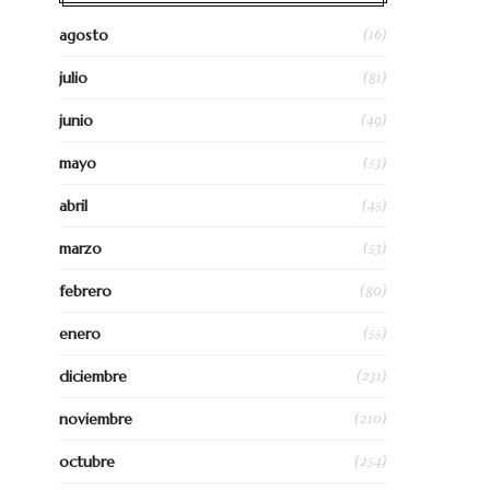
(16)
agosto
(81)
julio
(49)
junio
(53)
mayo
(45)
abril
(53)
marzo
(80)
febrero
(55)
enero
(231)
diciembre
(210)
noviembre
(254)
octubre