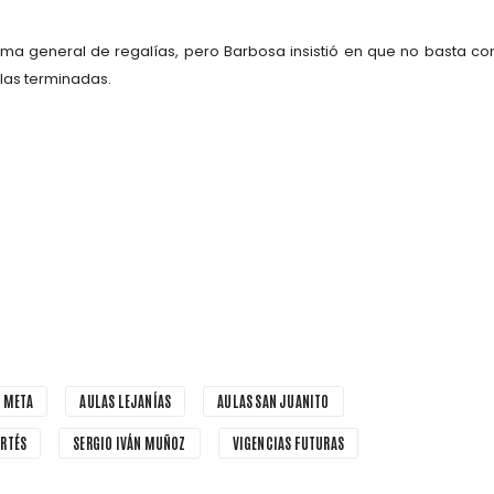
ema general de regalías
, pero Barbosa insistió en que no basta co
las terminadas
.
L META
AULAS LEJANÍAS
AULAS SAN JUANITO
ORTÉS
SERGIO IVÁN MUÑOZ
VIGENCIAS FUTURAS