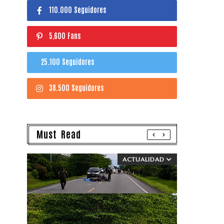
110.000 Seguidores
5,600 Fans
25.100 Seguidores
38.500 Seguidores
Must Read
ACTUALIDAD