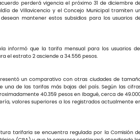
 acuerdo perderá vigencia el próximo 31 de diciembre d
ldía de Villavicencio y el Concejo Municipal tramiten u
i desean mantener estos subsidios para los usuarios d
ola informó que la tarifa mensual para los usuarios de
ra el estrato 2 asciende a 34.556 pesos.
presentó un comparativo con otras ciudades de tamañ
e una de las tarifas más bajas del país. Según las cifra
aproximadamente 40.359 pesos en Ibagué, cerca de 49.00
ría, valores superiores a los registrados actualmente e
ctura tarifaria se encuentra regulada por la Comisión d
ásico (CRA) y que la empresa continuará atendiendo lo