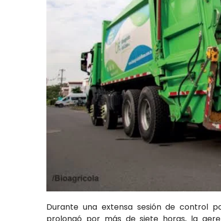
Durante una extensa sesión de control pol
prolongó por más de siete horas, la geren