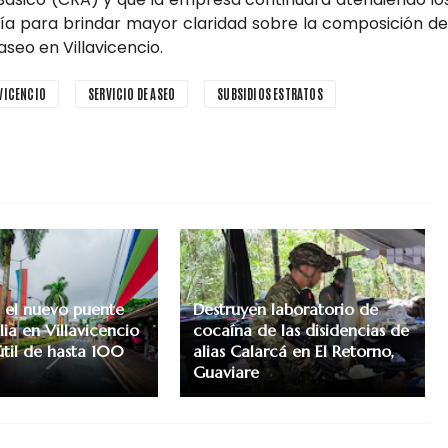
ía para brindar mayor claridad sobre la composición de
aseo en Villavicencio.
VICENCIO
SERVICIO DE ASEO
SUBSIDIOS ESTRATOS
 el nuevo puente
Destruyen laboratorio de
ulia en Villavicencio
cocaína de las disidencias de
útil de hasta 100
alias Calarcá en El Retorno,
Guaviare