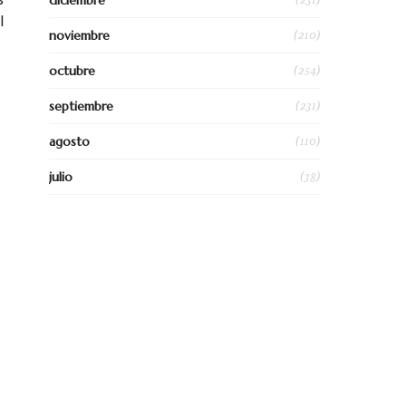
diciembre
l
(210)
noviembre
(254)
octubre
(231)
septiembre
(110)
agosto
(38)
julio