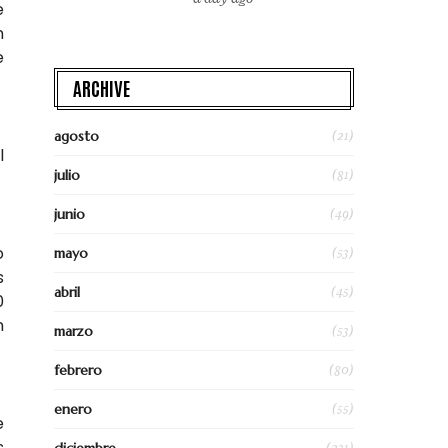
e
n
e
ARCHIVE
(21)
agosto
l
(81)
julio
(49)
junio
o
(53)
mayo
s
(45)
abril
0
n
(53)
marzo
(80)
febrero
(55)
enero
e
s
(231)