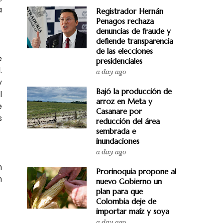
a
Registrador Hernán
Penagos rechaza
denuncias de fraude y
defiende transparencia
de las elecciones
e
presidenciales
.
a day ago
y
Bajó la producción de
l
arroz en Meta y
e
Casanare por
s
reducción del área
sembrada e
inundaciones
a day ago
n
Prorinoquia propone al
n
nuevo Gobierno un
plan para que
Colombia deje de
importar maíz y soya
a day ago