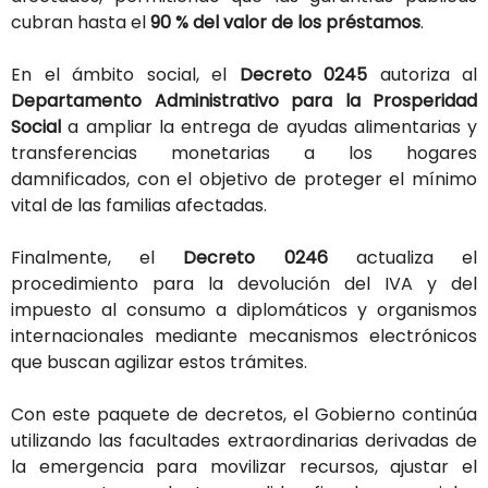
cubran
hasta
el
90 %
del
valor
de
los
préstamos
.
En
el
ámbito
social,
el
Decreto
0245
autoriza
al
Departamento Administrativo para la Prosperidad
Social
a
ampliar
la
entrega
de
ayudas
alimentarias
y
transferencias
monetarias
a
los
hogares
damnificados,
con
el
objetivo
de
proteger
el
mínimo
vital
de
las
familias
afectadas.
Finalmente,
el
Decreto
0246
actualiza
el
procedimiento
para
la
devolución
del
IVA
y
del
impuesto
al
consumo
a
diplomáticos
y
organismos
internacionales
mediante
mecanismos
electrónicos
que
buscan
agilizar
estos
trámites.
Con
este
paquete
de
decretos,
el
Gobierno
continúa
utilizando
las
facultades
extraordinarias
derivadas
de
la
emergencia
para
movilizar
recursos,
ajustar
el