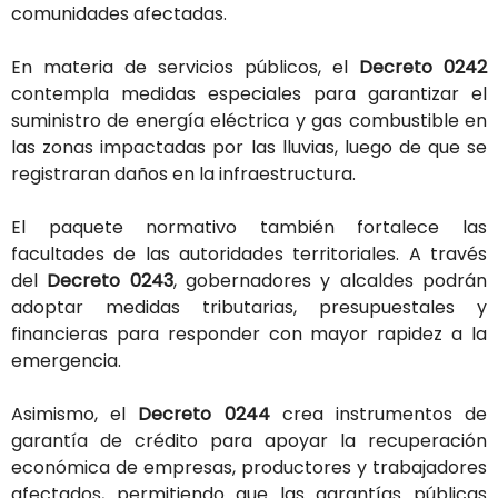
comunidades
afectadas.
En
materia
de
servicios
públicos,
el
Decreto
0242
contempla
medidas
especiales
para
garantizar
el
suministro
de
energía
eléctrica
y
gas
combustible
en
las
zonas
impactadas
por
las
lluvias,
luego
de
que
se
registraran
daños
en
la
infraestructura.
El
paquete
normativo
también
fortalece
las
facultades
de
las
autoridades
territoriales.
A
través
del
Decreto
0243
,
gobernadores
y
alcaldes
podrán
adoptar
medidas
tributarias,
presupuestales
y
financieras
para
responder
con
mayor
rapidez
a
la
emergencia.
Asimismo,
el
Decreto
0244
crea
instrumentos
de
garantía
de
crédito
para
apoyar
la
recuperación
económica
de
empresas,
productores
y
trabajadores
afectados,
permitiendo
que
las
garantías
públicas