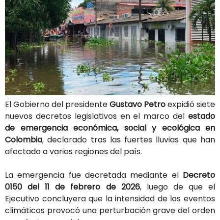
El
Gobierno
del
presidente
Gustavo Petro
expidió
siete
nuevos
decretos
legislativos
en
el
marco
del
estado
de emergencia económica, social y ecológica en
Colombia
,
declarado
tras
las
fuertes
lluvias
que
han
afectado
a
varias
regiones
del
país.
La
emergencia
fue
decretada
mediante
el
Decreto
0150
del
11
de
febrero
de
2026
,
luego
de
que
el
Ejecutivo
concluyera
que
la
intensidad
de
los
eventos
climáticos
provocó
una
perturbación
grave
del
orden