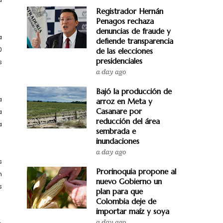
Registrador Hernán
Penagos rechaza
denuncias de fraude y
a
defiende transparencia
0
de las elecciones
presidenciales
s
a day ago
Bajó la producción de
a
arroz en Meta y
Casanare por
a
reducción del área
a
sembrada e
inundaciones
a day ago
s
Prorinoquia propone al
n
nuevo Gobierno un
s
plan para que
Colombia deje de
importar maíz y soya
a day ago