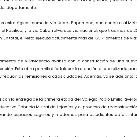
r del departamento.
tos estratégicos como la vía Uribe–Papamene, que conecta al Met
 el Pacífico, y la vía Cubarral–cruce vía nacional, que tras más de 2
. En total, el Meta ejecuta actualmente más de 153 kilómetros de vía
rtamental de Villavicencio avanza con la construcción de una nuev
ución. Esta obra permitirá fortalecer la atención especializada par
y reducir las remisiones a otras ciudades. Además, ya se adelanta l
 con la entrega de la primera etapa del Colegio Pablo Emilio Rivero
Educativa Gabriela Mistral de Lejanías y el proceso de reconstrucció
izando espacios seguros y modernos para estudiantes de distinta