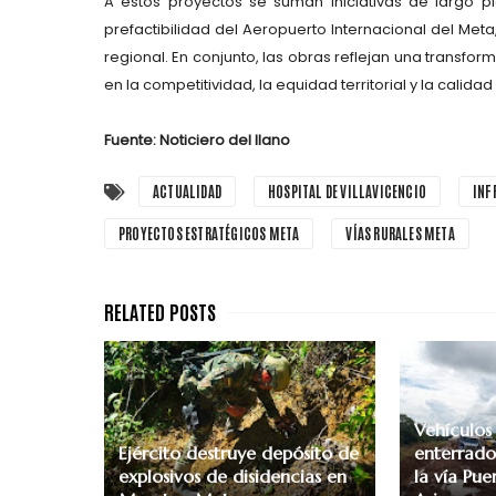
A estos proyectos se suman iniciativas de largo pl
prefactibilidad del Aeropuerto Internacional del Me
regional. En conjunto, las obras reflejan una transfor
en la competitividad, la equidad territorial y la calida
Fuente: Noticiero del llano
ACTUALIDAD
HOSPITAL DE VILLAVICENCIO
INF
PROYECTOS ESTRATÉGICOS META
VÍAS RURALES META
Vehículos
Ejército destruye depósito de
enterrados
explosivos de disidencias en
la vía Pu