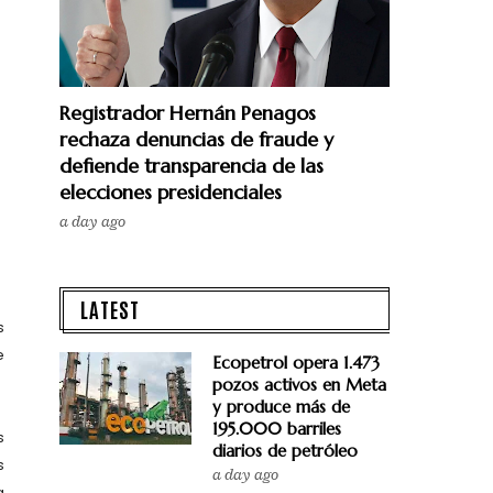
Registrador Hernán Penagos
rechaza denuncias de fraude y
defiende transparencia de las
elecciones presidenciales
a day ago
LATEST
s
e
Ecopetrol opera 1.473
pozos activos en Meta
y produce más de
195.000 barriles
s
diarios de petróleo
s
a day ago
a