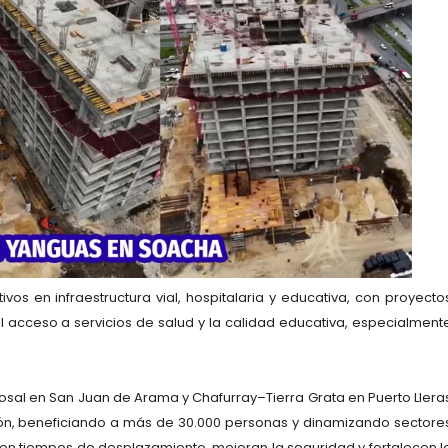
vos en infraestructura vial, hospitalaria y educativa, con proyecto
l acceso a servicios de salud y la calidad educativa, especialment
Rosal en San Juan de Arama y Chafurray–Tierra Grata en Puerto Llera
ón, beneficiando a más de 30.000 personas y dinamizando sectore
cen tiempos de desplazamiento, mejoran la seguridad y fortalecen l