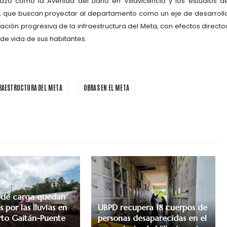
azo como la Avenida del Llano en Villavicencio y los estudios d
ta, que buscan proyectar al departamento como un eje de desarroll
mación progresiva de la infraestructura del Meta, con efectos directo
d de vida de sus habitantes.
RAESTRUCTURA DEL META
OBRAS EN EL META
 de carga quedan
 por las lluvias en
UBPD recupera 18 cuerpos de
erto Gaitán-Puente
personas desaparecidas en el