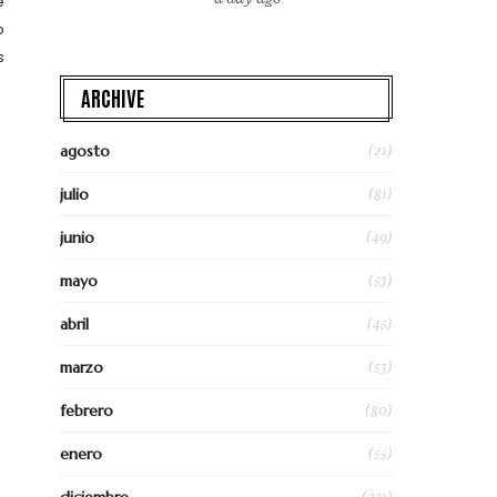
e
o
s
ARCHIVE
(21)
agosto
(81)
julio
(49)
junio
(53)
mayo
(45)
abril
(53)
marzo
(80)
febrero
(55)
enero
(231)