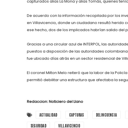
capturados
alias La Mona
y
alias Tomás
, quienes tení
De acuerdo con la información recopilada por los inv
en Villavicencio, donde un ciudadano resultó herido 
ese hecho, dos de los implicados habrían salido del p
Gracias a una
circular azul de INTERPOL
, las autoridad
puestos a disposición de las autoridades colombianas
fue ubicado días atrás en un sector residencial de Vill
El coronel Milton Melo reiteró que la labor de la Polic
permitió debilitar una estructura que afectaba la seg
Redaccion: Noticiero del Llano
ACTUALIDAD
CAPTURAS
DELINCUENCIA
SEGURIDAD
VILLAVICENCIO