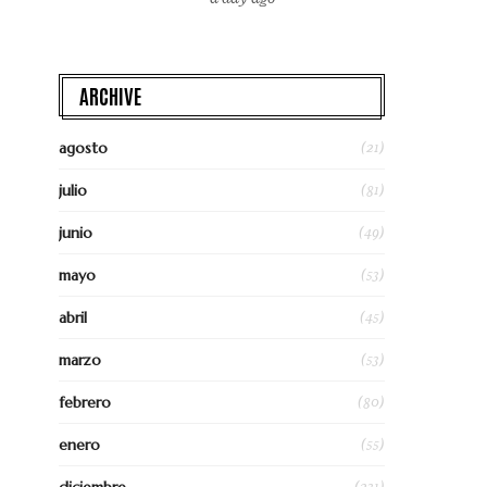
ARCHIVE
(21)
agosto
(81)
julio
(49)
junio
(53)
mayo
(45)
abril
(53)
marzo
(80)
febrero
(55)
enero
(231)