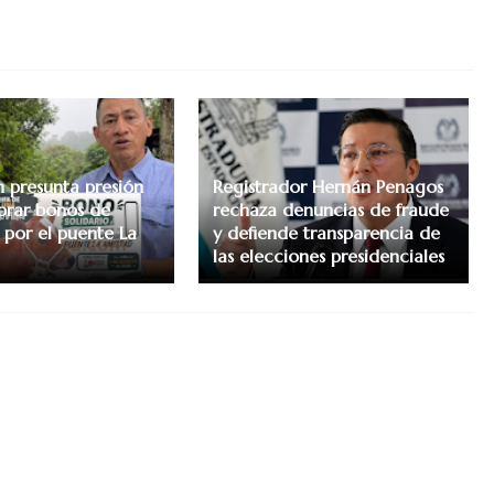
 presunta presión
Registrador Hernán Penagos
prar bonos de
rechaza denuncias de fraude
por el puente La
y defiende transparencia de
las elecciones presidenciales