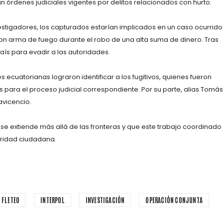
an órdenes judiciales vigentes por delitos relacionados con hurto.
estigadores, los capturados estarían implicados en un caso ocurrido
con arma de fuego durante el robo de una alta suma de dinero. Tras
aís para evadir a las autoridades.
es ecuatorianas lograron identificar a los fugitivos, quienes fueron
 para el proceso judicial correspondiente. Por su parte, alias Tomás
avicencio.
ía se extiende más allá de las fronteras y que este trabajo coordinado
uridad ciudadana.
FLETEO
INTERPOL
INVESTIGACIÓN
OPERACIÓN CONJUNTA