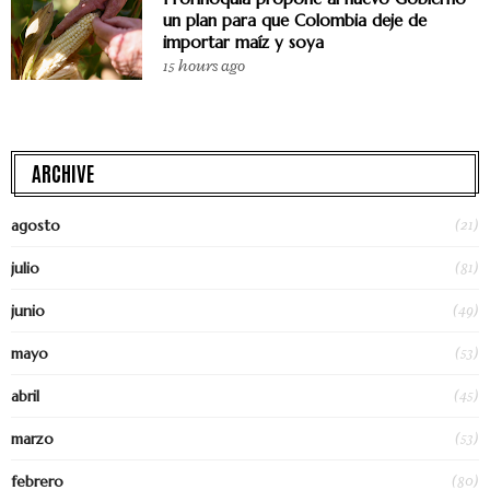
un plan para que Colombia deje de
importar maíz y soya
15 hours ago
ARCHIVE
(21)
agosto
(81)
julio
(49)
junio
(53)
mayo
(45)
abril
(53)
marzo
(80)
febrero