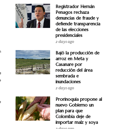
Registrador Hernán
Penagos rechaza
denuncias de fraude y
defiende transparencia
de las elecciones
presidenciales
2 days ago
n
Bajó la producción de
arroz en Meta y
Casanare por
reducción del área
a
sembrada e
e
inundaciones
2 days ago
Prorinoquia propone al
e
nuevo Gobierno un
plan para que
Colombia deje de
importar maíz y soya
2 days ago