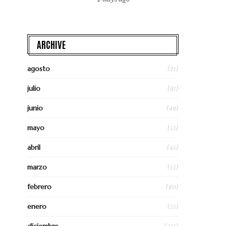
ARCHIVE
(21)
agosto
(81)
julio
(49)
junio
(53)
mayo
(45)
abril
(53)
marzo
(80)
febrero
(55)
enero
(231)