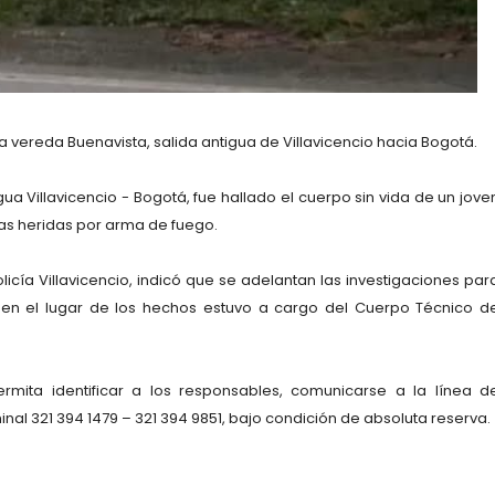
 vereda Buenavista, salida antigua de Villavicencio hacia Bogotá.
igua Villavicencio - Bogotá, fue hallado el cuerpo sin vida de un jove
s heridas por arma de fuego.
icía Villavicencio, indicó que se adelantan las investigaciones par
 en el lugar de los hechos estuvo a cargo del Cuerpo Técnico d
ermita identificar a los responsables, comunicarse a la línea d
nal 321 394 1479 – 321 394 9851, bajo condición de absoluta reserva.