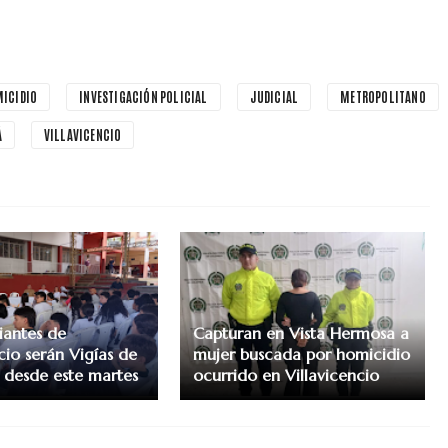
ICIDIO
INVESTIGACIÓN POLICIAL
JUDICIAL
METROPOLITANO
Á
VILLAVICENCIO
iantes de
Capturan en Vista Hermosa a
cio serán Vigías de
mujer buscada por homicidio
a desde este martes
ocurrido en Villavicencio