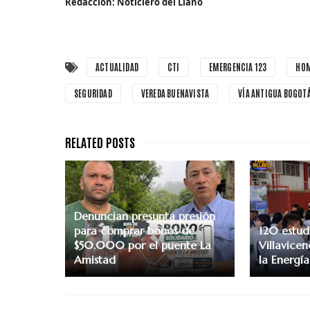
Redaccion: Noticiero del Llano
ACTUALIDAD
CTI
EMERGENCIA 123
HOM
SEGURIDAD
VEREDA BUENAVISTA
VÍA ANTIGUA BOGOT
Denuncian presunta presión
para comprar bonos de
120 estud
$50.000 por el puente La
Villavicen
Amistad
la Energí