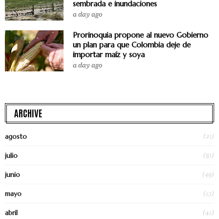
sembrada e inundaciones
a day ago
Prorinoquia propone al nuevo Gobierno
un plan para que Colombia deje de
importar maíz y soya
a day ago
ARCHIVE
(21)
agosto
(81)
julio
(49)
junio
(53)
mayo
(45)
abril