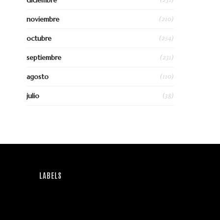
diciembre
(210)
noviembre
(254)
octubre
(231)
septiembre
(110)
agosto
(38)
julio
LABELS