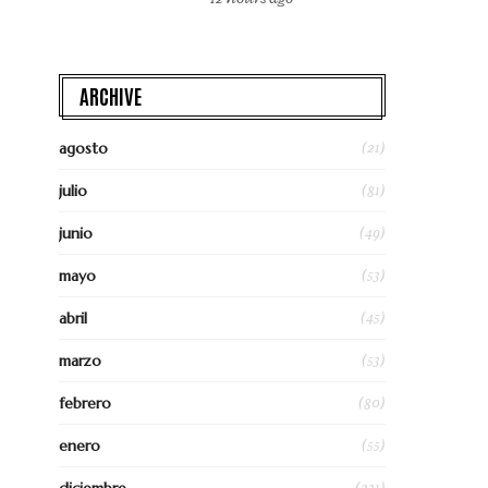
ARCHIVE
(21)
agosto
(81)
julio
(49)
junio
(53)
mayo
(45)
abril
(53)
marzo
(80)
febrero
(55)
enero
(231)