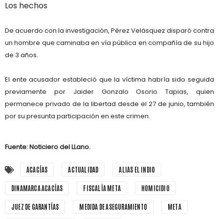
Los hechos
De acuerdo con la investigación, Pérez Velásquez disparó contra
un hombre que caminaba en vía pública en compañía de su hijo
de
3 años
.
El ente acusador estableció que la víctima habría sido
seguida
previamente por Jaider Gonzalo Osorio Tapias
, quien
permanece privado de la libertad desde el
27 de junio
, también
por su presunta participación en este crimen.
Fuente: Noticiero del LLano.
ACACÍAS
ACTUALIDAD
ALIAS EL INDIO
DINAMARCA ACACÍAS
FISCALÍA META
HOMICIDIO
JUEZ DE GARANTÍAS
MEDIDA DE ASEGURAMIENTO
META