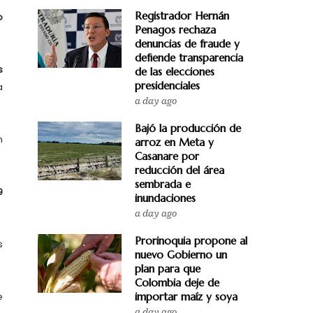
Registrador Hernán
o
Penagos rechaza
denuncias de fraude y
defiende transparencia
s
de las elecciones
presidenciales
a
a day ago
Bajó la producción de
n
arroz en Meta y
Casanare por
reducción del área
sembrada e
9
inundaciones
a day ago
Prorinoquia propone al
s
nuevo Gobierno un
plan para que
Colombia deje de
e
importar maíz y soya
a day ago