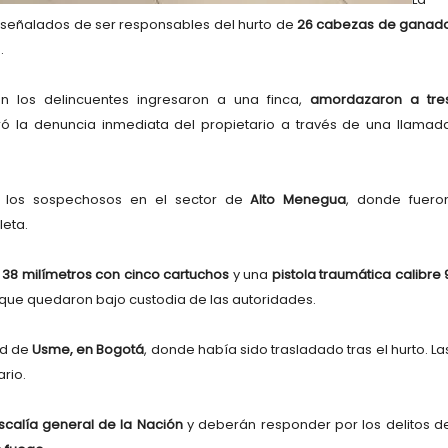
señalados de ser responsables del hurto de
26 cabezas de ganad
.
ón los delincuentes ingresaron a una finca,
amordazaron a tre
ó la denuncia inmediata del propietario a través de una llamad
 a los sospechosos en el sector de
Alto Menegua
, donde fuero
leta.
e 38 milímetros con cinco cartuchos
y una
pistola traumática calibre 
 que quedaron bajo custodia de las autoridades.
ad de
Usme, en Bogotá
, donde había sido trasladado tras el hurto. La
rio.
scalía general
de la Nación
y deberán responder por los delitos d