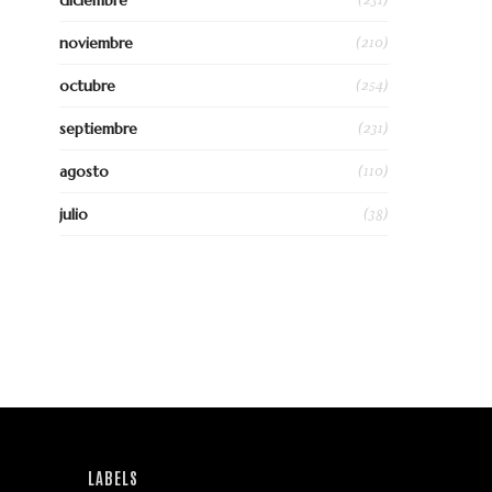
diciembre
(210)
noviembre
(254)
octubre
(231)
septiembre
(110)
agosto
(38)
julio
LABELS