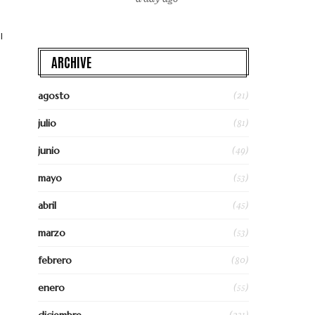
l
ARCHIVE
(21)
agosto
(81)
julio
(49)
junio
(53)
mayo
(45)
abril
(53)
marzo
(80)
febrero
(55)
enero
(231)