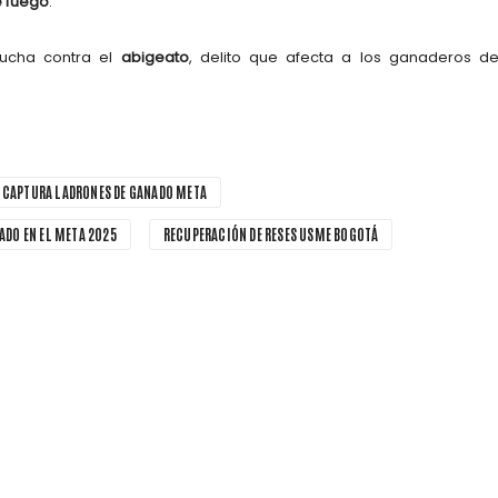
e fuego
.
lucha contra el
abigeato
, delito que afecta a los ganaderos de
CAPTURA LADRONES DE GANADO META
ADO EN EL META 2025
RECUPERACIÓN DE RESES USME BOGOTÁ