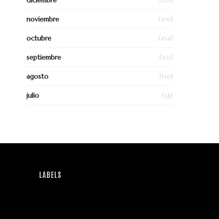
diciembre
(210)
noviembre
(254)
octubre
(231)
septiembre
(110)
agosto
(38)
julio
LABELS