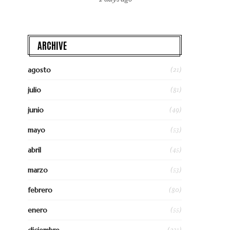
ARCHIVE
(21)
agosto
(81)
julio
(49)
junio
(53)
mayo
(45)
abril
(53)
marzo
(80)
febrero
(55)
enero
(231)