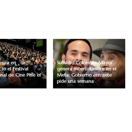
enza en
Subsidio Colombia Mayor
cio el Festival
genera incertidumbre en el
nal de Cine Pele el
Meta: Gobierno entrante
pide una semana