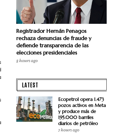
Registrador Hernán Penagos
rechaza denuncias de fraude y
defiende transparencia de las
elecciones presidenciales
8 hours ago
s
d
a
LATEST
s
Ecopetrol opera 1.473
pozos activos en Meta
y produce más de
195.000 barriles
a
diarios de petróleo
7 hours ago