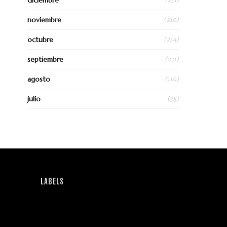
diciembre
(210)
noviembre
(254)
octubre
(231)
septiembre
(110)
agosto
(38)
julio
LABELS