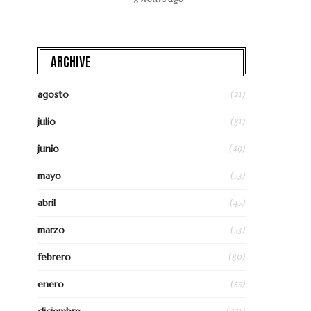
ARCHIVE
(21)
agosto
(81)
julio
(49)
junio
(53)
mayo
(45)
abril
(53)
marzo
(80)
febrero
(55)
enero
(231)