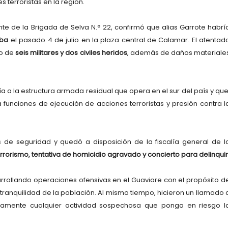
 terroristas en la región.
te de la Brigada de Selva N.° 22, confirmó que alias Garrote habrí
mba
el pasado 4 de julio en la plaza central de Calamar. El atentad
do de
seis militares y dos civiles heridos
, además de daños materiale
 a la estructura armada residual que opera en el sur del país y que
 funciones de ejecución de acciones terroristas y presión contra l
s de seguridad y quedó a disposición de la fiscalía general de l
errorismo, tentativa de homicidio agravado y concierto para delinquir
esarrollando operaciones ofensivas en el Guaviare con el propósito d
 tranquilidad de la población. Al mismo tiempo, hicieron un llamado 
namente cualquier actividad sospechosa que ponga en riesgo l