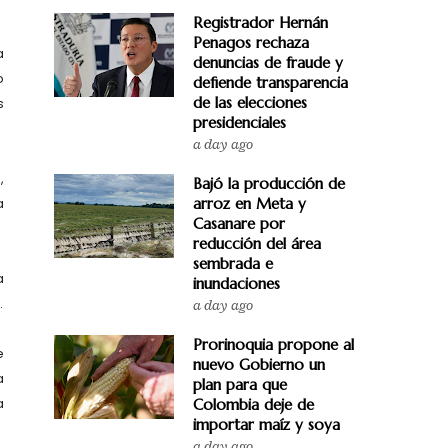
Registrador Hernán
Penagos rechaza
a
denuncias de fraude y
o
defiende transparencia
de las elecciones
s
presidenciales
a day ago
,
Bajó la producción de
a
arroz en Meta y
Casanare por
reducción del área
sembrada e
a
inundaciones
.
a day ago
Prorinoquia propone al
e
nuevo Gobierno un
a
plan para que
a
Colombia deje de
importar maíz y soya
a day ago