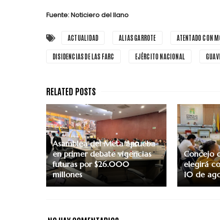
Fuente: Noticiero del llano
ACTUALIDAD
ALIAS GARROTE
ATENTADO CON 
DISIDENCIAS DE LAS FARC
EJÉRCITO NACIONAL
GUAV
Asamblea del Meta aprueba
en primer debate vigencias
Concejo d
futuras por $26.000
elegirá co
millones
10 de ag