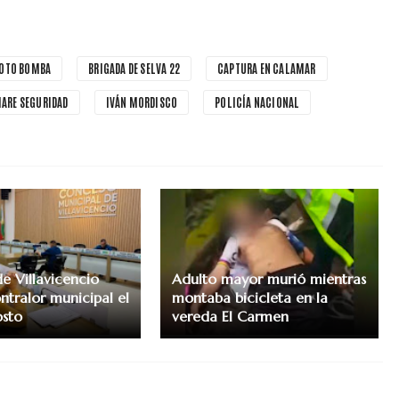
MOTO BOMBA
BRIGADA DE SELVA 22
CAPTURA EN CALAMAR
IARE SEGURIDAD
IVÁN MORDISCO
POLICÍA NACIONAL
e Villavicencio
Adulto mayor murió mientras
ntralor municipal el
montaba bicicleta en la
osto
vereda El Carmen