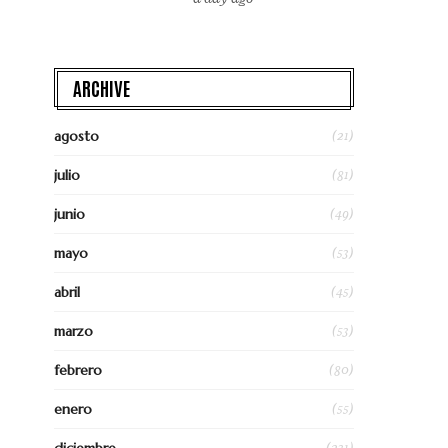
ARCHIVE
(21)
agosto
(81)
julio
(49)
junio
(53)
mayo
(45)
abril
(53)
marzo
(80)
febrero
(55)
enero
(231)