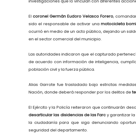
investigaciones que lo vinculan con diferentes acciones
El
coronel Germán Eudoro Velasco Forero
, comandan
sido el responsable de activar una
motocicleta bo
ocurrió en medio de un acto público, dejando un sal
en el sector comercial del municipio.
Las autoridades indicaron que el capturado pertenecía
de acuerdo con información de inteligencia, cumplía
población civil y la fuerza pública.
Alias Garrote fue trasladado bajo estrictas medida
Nación, donde deberá responder por los delitos de
t
El Ejército y la Policía reiteraron que continuarán d
desarticular las disidencias de las Farc
y garantizar la
la ciudadanía para que siga denunciando oportu
seguridad del departamento.