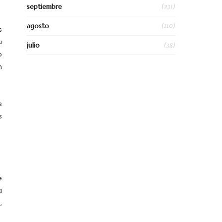
(231)
septiembre
(110)
agosto
s
u
(38)
julio
o
n
s
s
e
a
,