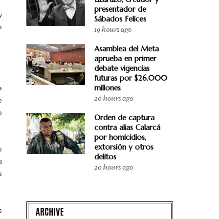
presentador de
y
Sábados Felices
s
19 hours ago
Asamblea del Meta
aprueba en primer
debate vigencias
futuras por $26.000
millones
e
20 hours ago
e
o
Orden de captura
contra alias Calarcá
por homicidios,
extorsión y otros
o
delitos
a
20 hours ago
s
ARCHIVE
s