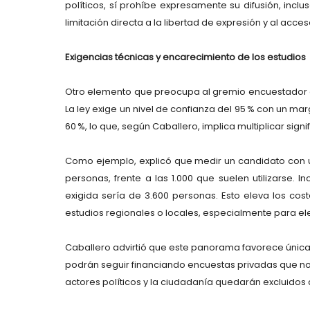
políticos, sí prohíbe expresamente su difusión, inclu
limitación directa a la libertad de expresión y al acces
Exigencias técnicas y encarecimiento de los estudios
Otro elemento que preocupa al gremio encuestador es
La ley exige un nivel de confianza del 95 % con un ma
60 %, lo que, según Caballero, implica multiplicar sig
Como ejemplo, explicó que medir un candidato con un
personas, frente a las 1.000 que suelen utilizarse. 
exigida sería de 3.600 personas. Esto eleva los co
estudios regionales o locales, especialmente para ele
Caballero advirtió que este panorama favorece únic
podrán seguir financiando encuestas privadas que no es
actores políticos y la ciudadanía quedarán excluidos