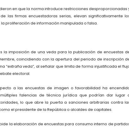
dieron en que la norma introduce restricciones desproporcionadas 
 de las firmas encuestadoras serias, elevan significativamente lo
la proliferación de información manipulada o falsa.
es la imposición de una veda para la publicación de encuestas d
viembre, coincidiendo con la apertura del periodo de inscripción d
“extraña veda”, al señalar que limita de forma injustificada el fluj
ebate electoral.
especto a las encuestas de imagen o favorabilidad ha encendid
múltiples falencias de técnica jurídica que podrían dar lugar 
toridades, lo que abre la puerta a sanciones arbitrarias contra la
como el presidente de la República o alcaldes de capitales.
pide la elaboración de encuestas para consumo interno de partido