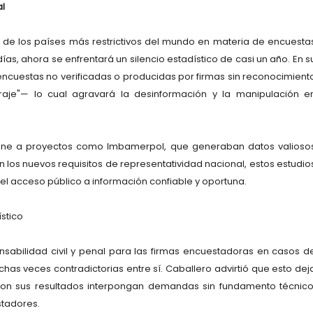
al
 de los países más restrictivos del mundo en materia de encuesta
días, ahora se enfrentará un silencio estadístico de casi un año. En s
 encuestas no verificadas o producidas por firmas sin reconocimient
aje"— lo cual agravará la desinformación y la manipulación e
ene a proyectos como Imbamerpol, que generaban datos valioso
los nuevos requisitos de representatividad nacional, estos estudio
 el acceso público a información confiable y oportuna.
stico
onsabilidad civil y penal para las firmas encuestadoras en casos d
as veces contradictorias entre sí. Caballero advirtió que esto dej
on sus resultados interpongan demandas sin fundamento técnico
stadores.