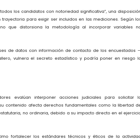
“todos los candidatos con notoriedad significativa”, una disposició
 trayectoria para exigir ser incluidos en las mediciones. Según lo
ino que distorsiona la metodología al incorporar variables n
ases de datos con información de contacto de los encuestados 
ero, vulnera el secreto estadístico y podría poner en riesgo l
res evalúan interponer acciones judiciales para solicitar l
 su contenido afecta derechos fundamentales como la libertad d
tatutaria, no ordinaria, debido a su impacto directo en el ejercici
imo fortalecer los estándares técnicos y éticos de la activida