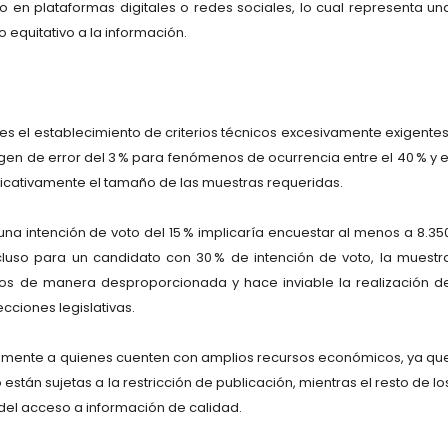
so en plataformas digitales o redes sociales, lo cual representa un
o equitativo a la información.
 el establecimiento de criterios técnicos excesivamente exigentes
rgen de error del 3 % para fenómenos de ocurrencia entre el 40 % y e
nificativamente el tamaño de las muestras requeridas.
a intención de voto del 15 % implicaría encuestar al menos a 8.35
Incluso para un candidato con 30 % de intención de voto, la muestr
stos de manera desproporcionada y hace inviable la realización d
cciones legislativas.
amente a quienes cuenten con amplios recursos económicos, ya qu
tán sujetas a la restricción de publicación, mientras el resto de lo
 del acceso a información de calidad.