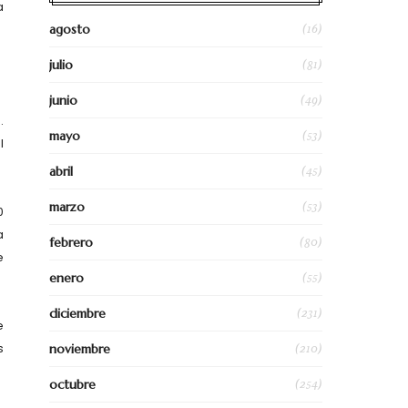
a
(16)
agosto
(81)
julio
(49)
junio
.
(53)
mayo
l
(45)
abril
(53)
marzo
0
a
(80)
febrero
e
(55)
enero
(231)
diciembre
e
s
(210)
noviembre
(254)
octubre