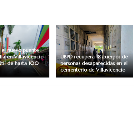
 el nuevo puente
ulia en Villavicencio
UBPD recupera 18 cuerpos de
útil de hasta 100
personas desaparecidas en el
cementerio de Villavicencio