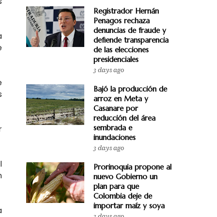
s
Registrador Hernán
Penagos rechaza
denuncias de fraude y
a
defiende transparencia
e
de las elecciones
presidenciales
3 days ago
e
Bajó la producción de
s
arroz en Meta y
Casanare por
reducción del área
sembrada e
r
inundaciones
3 days ago
l
Prorinoquia propone al
n
nuevo Gobierno un
plan para que
Colombia deje de
importar maíz y soya
a
3 days ago