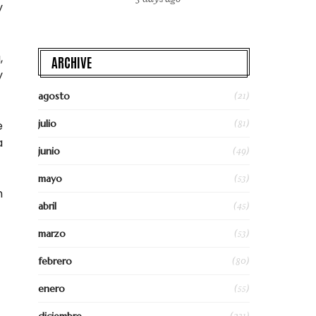
y
,
ARCHIVE
y
(21)
agosto
(81)
julio
e
a
(49)
junio
(53)
mayo
n
(45)
abril
(53)
marzo
(80)
febrero
(55)
enero
(231)