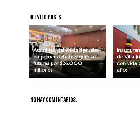
Asamblea del Meta aprueba
Inauguran
en primer debate vigencias
de Villa J
futuras por $26.000
con vida 
millones
años
NO HAY COMENTARIOS.