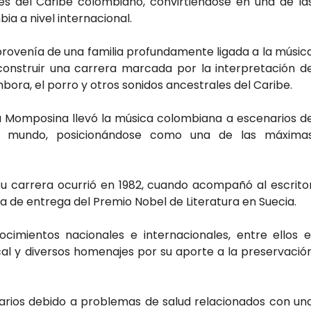
les del Caribe colombiano, convirtiéndose en una de la
ia a nivel internacional.
a provenía de una familia profundamente ligada a la músic
onstruir una carrera marcada por la interpretación d
mbora, el porro y otros sonidos ancestrales del Caribe.
ó la Momposina llevó la música colombiana a escenarios d
el mundo, posicionándose como una de las máxima
 carrera ocurrió en 1982, cuando acompañó al escrito
 de entrega del Premio Nobel de Literatura en Suecia.
ocimientos nacionales e internacionales, entre ellos e
al y diversos homenajes por su aporte a la preservació
narios debido a problemas de salud relacionados con un