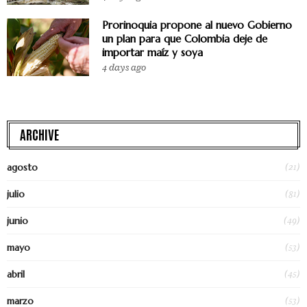
Prorinoquia propone al nuevo Gobierno
un plan para que Colombia deje de
importar maíz y soya
4 days ago
ARCHIVE
(21)
agosto
(81)
julio
(49)
junio
(53)
mayo
(45)
abril
(53)
marzo