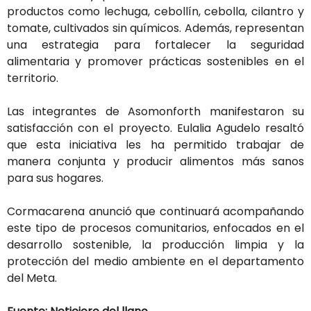
productos
como
lechuga,
cebollín,
cebolla,
cilantro
y
tomate,
cultivados
sin
químicos.
Además,
representan
una
estrategia
para
fortalecer
la
seguridad
alimentaria
y
promover
prácticas
sostenibles
en
el
territorio.
Las
integrantes
de
Asomonforth
manifestaron
su
satisfacción
con
el
proyecto.
Eulalia
Agudelo
resaltó
que
esta
iniciativa
les
ha
permitido
trabajar
de
manera
conjunta
y
producir
alimentos
más
sanos
para
sus
hogares.
Cormacarena
anunció
que
continuará
acompañando
este
tipo
de
procesos
comunitarios,
enfocados
en
el
desarrollo
sostenible,
la
producción
limpia
y
la
protección
del
medio
ambiente
en
el
departamento
del
Meta.