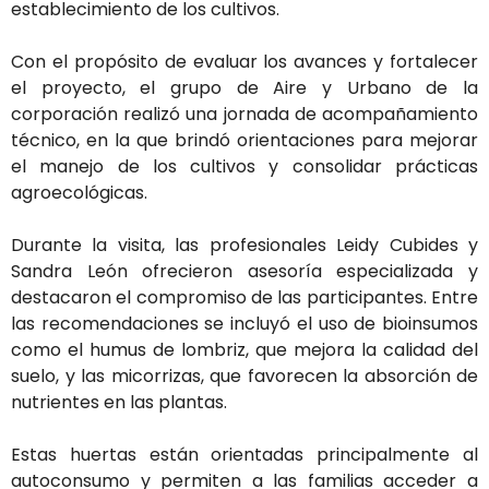
establecimiento
de
los
cultivos.
Con
el
propósito
de
evaluar
los
avances
y
fortalecer
el
proyecto,
el
grupo
de
Aire
y
Urbano
de
la
corporación
realizó
una
jornada
de
acompañamiento
técnico,
en
la
que
brindó
orientaciones
para
mejorar
el
manejo
de
los
cultivos
y
consolidar
prácticas
agroecológicas.
Durante
la
visita,
las
profesionales
Leidy Cubides
y
Sandra León
ofrecieron
asesoría
especializada
y
destacaron
el
compromiso
de
las
participantes.
Entre
las
recomendaciones
se
incluyó
el
uso
de
bioinsumos
como
el
humus
de
lombriz,
que
mejora
la
calidad
del
suelo,
y
las
micorrizas,
que
favorecen
la
absorción
de
nutrientes
en
las
plantas.
Estas
huertas
están
orientadas
principalmente
al
autoconsumo
y
permiten
a
las
familias
acceder
a