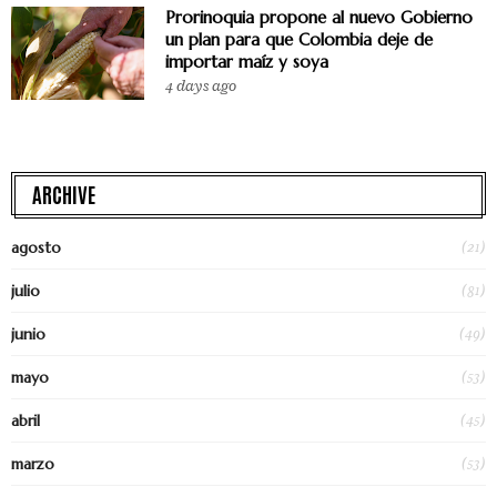
Prorinoquia propone al nuevo Gobierno
un plan para que Colombia deje de
importar maíz y soya
4 days ago
ARCHIVE
(21)
agosto
(81)
julio
(49)
junio
(53)
mayo
(45)
abril
(53)
marzo