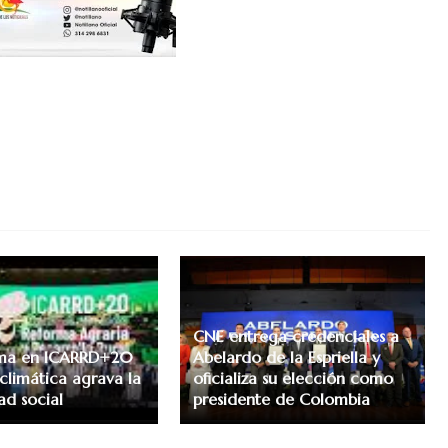
CNE entrega credenciales a
irma en ICARRD+20
Abelardo de la Espriella y
 climática agrava la
oficializa su elección como
ad social
presidente de Colombia