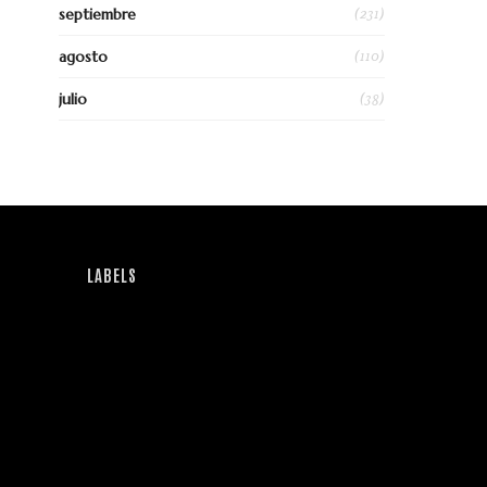
(231)
septiembre
(110)
agosto
(38)
julio
LABELS