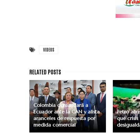
VIDEOS
Colombia demandará a
Ecuador ante la CAN y alista
Petro af
aranceles de respuesta por
que crisis
medida comercial
desiguald