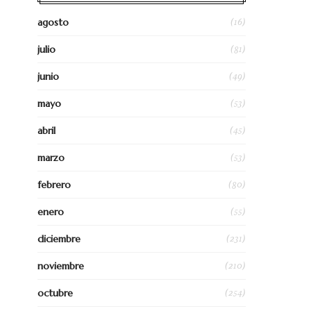
(16)
agosto
(81)
julio
(49)
junio
(53)
mayo
(45)
abril
(53)
marzo
(80)
febrero
(55)
enero
(231)
diciembre
(210)
noviembre
(254)
octubre