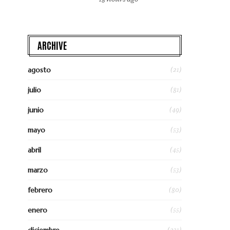
ARCHIVE
(21)
agosto
(81)
julio
(49)
junio
(53)
mayo
(45)
abril
(53)
marzo
(80)
febrero
(55)
enero
(231)