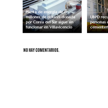
Planta de energía de 17
millones de dólares donada
UBPD recu
por Corea del Sur sigue sin
personas 
funcionar en Villavicencio
cementeri
NO HAY COMENTARIOS.