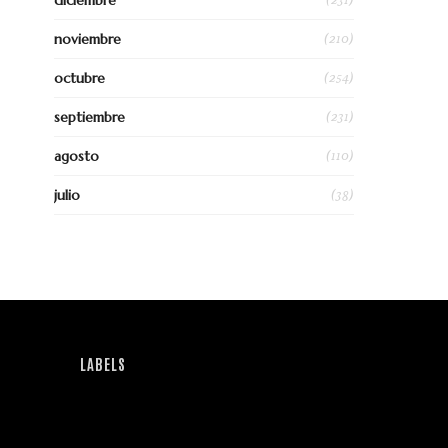
diciembre
(210)
noviembre
(254)
octubre
(231)
septiembre
(110)
agosto
(38)
julio
LABELS