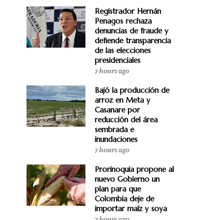
Registrador Hernán
Penagos rechaza
denuncias de fraude y
defiende transparencia
de las elecciones
presidenciales
7 hours ago
Bajó la producción de
arroz en Meta y
Casanare por
reducción del área
sembrada e
inundaciones
7 hours ago
Prorinoquia propone al
nuevo Gobierno un
plan para que
Colombia deje de
importar maíz y soya
7 hours ago