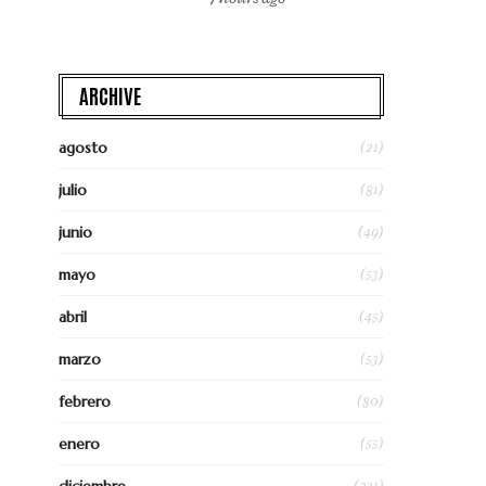
ARCHIVE
(21)
agosto
(81)
julio
(49)
junio
(53)
mayo
(45)
abril
(53)
marzo
(80)
febrero
(55)
enero
(231)