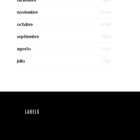
diciembre
(210)
noviembre
(254)
octubre
(231)
septiembre
(110)
agosto
(38)
julio
LABELS