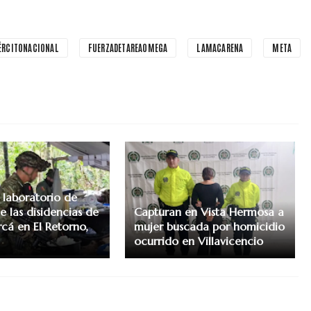
ÉRCITONACIONAL
FUERZADETAREAOMEGA
LAMACARENA
META
 laboratorio de
e las disidencias de
Capturan en Vista Hermosa a
rcá en El Retorno,
mujer buscada por homicidio
ocurrido en Villavicencio