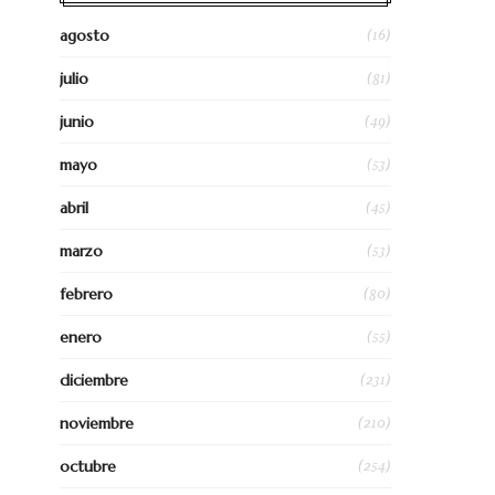
(16)
agosto
(81)
julio
(49)
junio
(53)
mayo
(45)
abril
(53)
marzo
(80)
febrero
(55)
enero
(231)
diciembre
(210)
noviembre
(254)
octubre