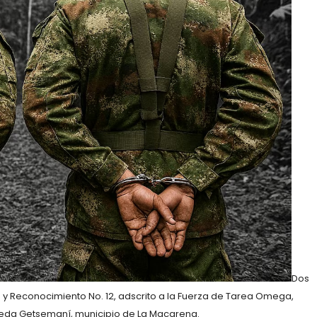
Dos
a y Reconocimiento No. 12, adscrito a la Fuerza de Tarea Omega,
eda Getsemaní, municipio de La Macarena.