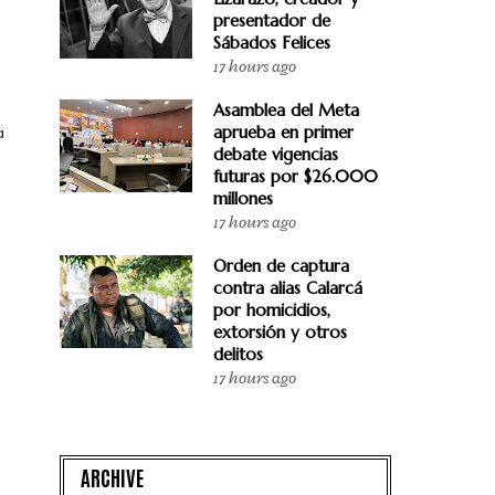
presentador de
Sábados Felices
17 hours ago
Asamblea del Meta
aprueba en primer
a
debate vigencias
futuras por $26.000
millones
17 hours ago
Orden de captura
contra alias Calarcá
por homicidios,
extorsión y otros
delitos
17 hours ago
ARCHIVE