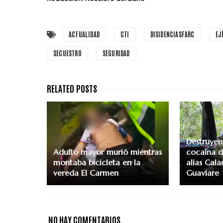
ACTUALIDAD
CTI
DISIDENCIASFARC
EJ
SECUESTRO
SEGURIDAD
Destruyen
Adulto mayor murió mientras
cocaína d
montaba bicicleta en la
alias Cala
vereda El Carmen
Guaviare
NO HAY COMENTARIOS.