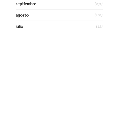
(231)
septiembre
(110)
agosto
(38)
julio