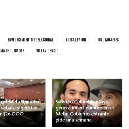
ENVEJECIMIENTO POBLACIONAL
LUISA LEYTON
ONU MUJERES
EMA DE CUIDADOS
VILLAVICENCIO
 del Meta aprueba
Subsidio Colombia Mayor
 debate vigencias
genera incertidumbre en el
or $26.000
Meta: Gobierno entrante
pide una semana