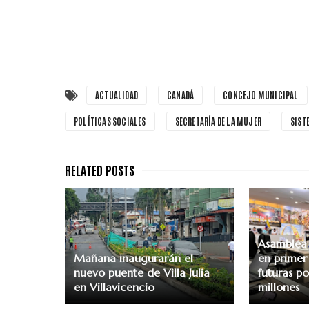
ACTUALIDAD
CANADÁ
CONCEJO MUNICIPAL
POLÍTICAS SOCIALES
SECRETARÍA DE LA MUJER
SIST
Asamblea
Mañana inaugurarán el
en primer
nuevo puente de Villa Julia
futuras p
en Villavicencio
millones