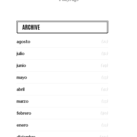
ARCHIVE
(21)
agosto
(81)
julio
(49)
junio
(53)
mayo
(45)
abril
(53)
marzo
(80)
febrero
(55)
enero
(231)