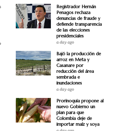
Registrador Hernán
ó
Penagos rechaza
denuncias de fraude y
defiende transparencia
de las elecciones
presidenciales
a day ago
o
Bajó la producción de
arroz en Meta y
Casanare por
reducción del área
sembrada e
inundaciones
a day ago
Prorinoquia propone al
nuevo Gobierno un
plan para que
Colombia deje de
importar maíz y soya
a day ago