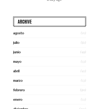
ARCHIVE
(21)
agosto
(81)
julio
(49)
junio
(53)
mayo
(45)
abril
(53)
marzo
(80)
febrero
(55)
enero
(231)