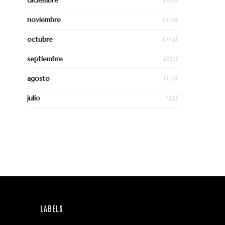
diciembre
(210)
noviembre
(254)
octubre
(231)
septiembre
(110)
agosto
(38)
julio
LABELS