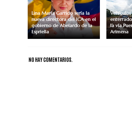
Lina María Garrido sería la
Vehículos
nueva directora del ICA en el
enterrados
gobierno de Abelardo de la
la vía Pu
Espriella
Arimena
NO HAY COMENTARIOS.