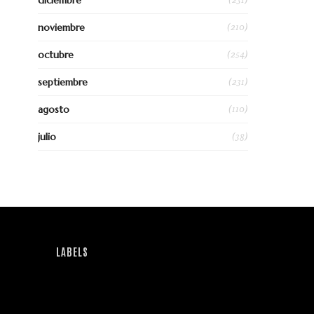
diciembre
(210)
noviembre
(254)
octubre
(231)
septiembre
(110)
agosto
(38)
julio
LABELS