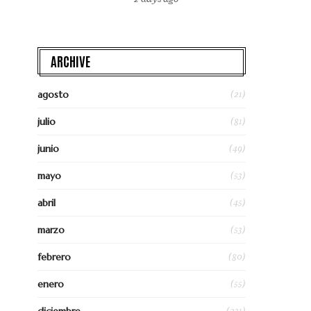
ARCHIVE
(21)
agosto
(81)
julio
(49)
junio
(53)
mayo
(45)
abril
(53)
marzo
(80)
febrero
(55)
enero
(231)