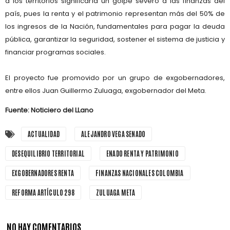
a los territorios significaría un
golpe severo a las finanzas del
país
, pues la renta y el patrimonio representan
más del 50% de
los ingresos de la Nación
, fundamentales para pagar la deuda
pública, garantizar la seguridad, sostener el sistema de justicia y
financiar programas sociales.
El proyecto fue promovido por un grupo de
exgobernadores
,
entre ellos
Juan Guillermo Zuluaga
, exgobernador del Meta.
Fuente: Noticiero del LLano
ACTUALIDAD
ALEJANDRO VEGA SENADO
DESEQUILIBRIO TERRITORIAL
ENADO RENTA Y PATRIMONIO
EXGOBERNADORES RENTA
FINANZAS NACIONALES COLOMBIA
REFORMA ARTÍCULO 298
ZULUAGA META
NO HAY COMENTARIOS.