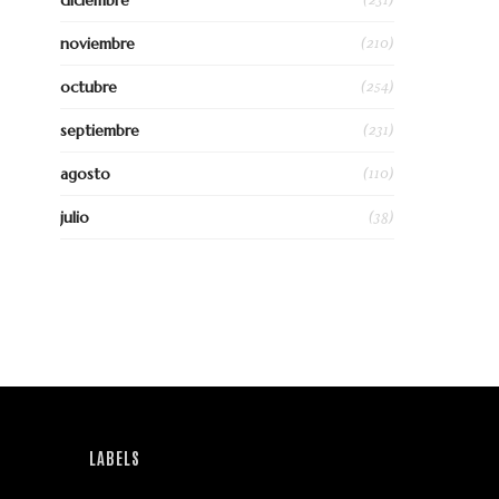
diciembre
(210)
noviembre
(254)
octubre
(231)
septiembre
(110)
agosto
(38)
julio
LABELS