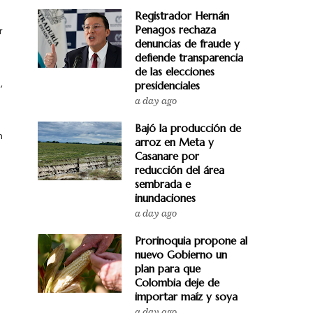
Registrador Hernán
Penagos rechaza
r
denuncias de fraude y
defiende transparencia
de las elecciones
a
,
presidenciales
a day ago
Bajó la producción de
n
arroz en Meta y
Casanare por
reducción del área
sembrada e
inundaciones
a day ago
Prorinoquia propone al
nuevo Gobierno un
plan para que
Colombia deje de
importar maíz y soya
a day ago