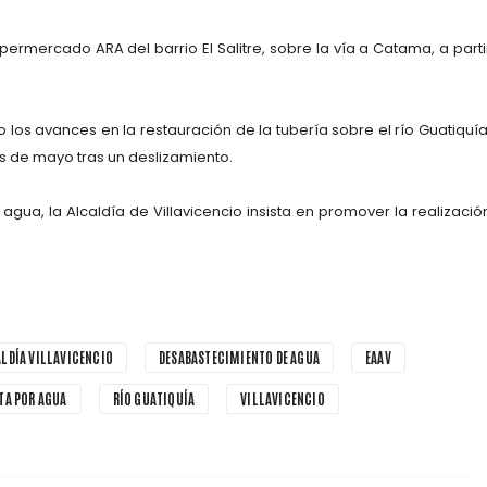
permercado ARA del barrio El Salitre
, sobre la vía a Catama, a parti
los avances en la restauración de la tubería sobre el río
Guatiquí
es de mayo tras un deslizamiento.
agua, la Alcaldía de Villavicencio insista en promover la realizació
LDÍA VILLAVICENCIO
DESABASTECIMIENTO DE AGUA
EAAV
TA POR AGUA
RÍO GUATIQUÍA
VILLAVICENCIO