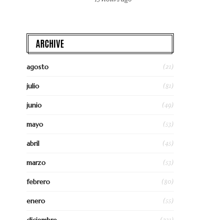
ARCHIVE
(21)
agosto
(81)
julio
(49)
junio
(53)
mayo
(45)
abril
(53)
marzo
(80)
febrero
(55)
enero
(231)