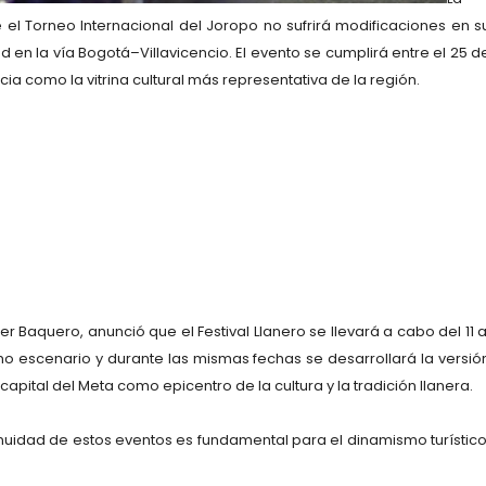
e el
Torneo Internacional del Joropo
no sufrirá modificaciones en s
 en la vía Bogotá–Villavicencio. El evento se cumplirá entre el
25 d
ia como la vitrina cultural más representativa de la región.
er Baquero
, anunció que el
Festival Llanero
se llevará a cabo del
11 a
o escenario y durante las mismas fechas se desarrollará la versió
capital del Meta como epicentro de la cultura y la tradición llanera.
nuidad de estos eventos es fundamental para el dinamismo turístico