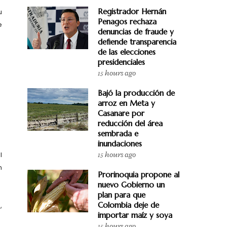
Registrador Hernán
u
Penagos rechaza
e
denuncias de fraude y
defiende transparencia
de las elecciones
presidenciales
15 hours ago
Bajó la producción de
arroz en Meta y
Casanare por
reducción del área
sembrada e
inundaciones
15 hours ago
l
n
Prorinoquia propone al
nuevo Gobierno un
plan para que
Colombia deje de
,
importar maíz y soya
15 hours ago