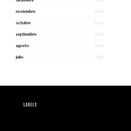
diciembre
(210)
noviembre
(254)
octubre
(231)
septiembre
(110)
agosto
(38)
julio
LABELS