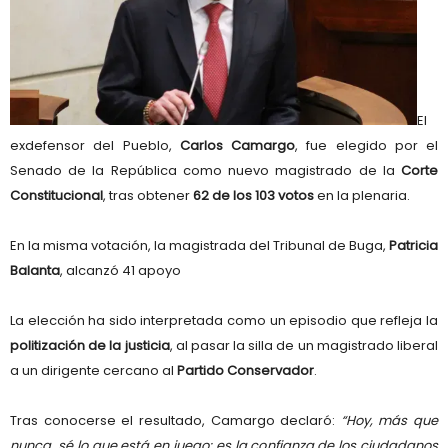
El
exdefensor del Pueblo,
Carlos Camargo
, fue elegido por el
Senado de la República como nuevo magistrado de la
Corte
Constitucional
, tras obtener
62 de los 103 votos
en la plenaria.
En la misma votación, la magistrada del Tribunal de Buga,
Patricia
Balanta
, alcanzó 41 apoyo
La elección ha sido interpretada como un episodio que refleja la
politización de la justicia
, al pasar la silla de un magistrado liberal
a un dirigente cercano al
Partido Conservador
.
Tras conocerse el resultado, Camargo declaró:
“Hoy, más que
nunca, sé lo que está en juego: es la confianza de los ciudadanos