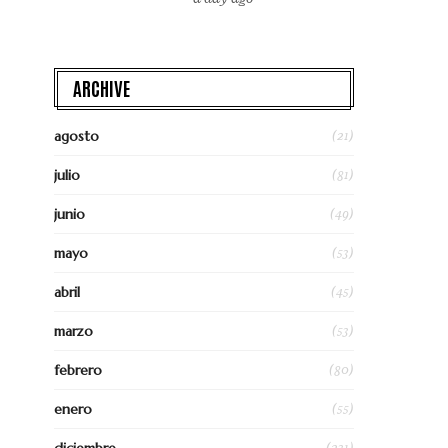
ARCHIVE
(21)
agosto
(81)
julio
(49)
junio
(53)
mayo
(45)
abril
(53)
marzo
(80)
febrero
(55)
enero
(231)