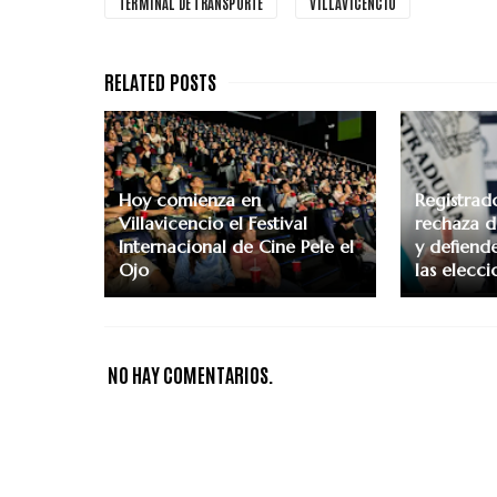
TERMINAL DE TRANSPORTE
VILLAVICENCIO
Hoy comienza en
Registrad
Villavicencio el Festival
rechaza d
Internacional de Cine Pele el
y defiend
Ojo
las elecci
NO HAY COMENTARIOS.