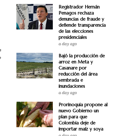
Registrador Hernán
Penagos rechaza
denuncias de fraude y
defiende transparencia
de las elecciones
presidenciales
a day ago
a
Bajó la producción de
e
arroz en Meta y
Casanare por
reducción del área
sembrada e
inundaciones
a day ago
Prorinoquia propone al
nuevo Gobierno un
plan para que
Colombia deje de
importar maíz y soya
a day ago