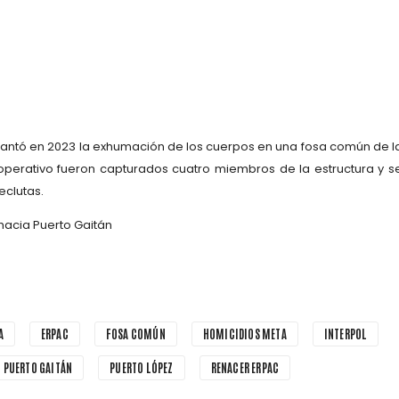
antó en 2023 la
exhumación de los cuerpos en una fosa común de l
 operativo fueron capturados cuatro miembros de la estructura y s
eclutas.
 hacia
Puerto Gaitán
A
ERPAC
FOSA COMÚN
HOMICIDIOS META
INTERPOL
PUERTO GAITÁN
PUERTO LÓPEZ
RENACER ERPAC