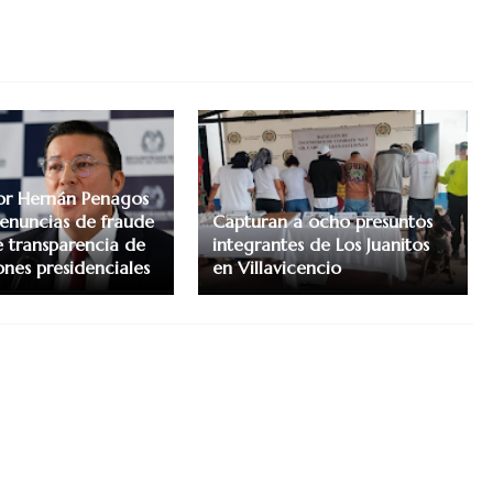
or Hernán Penagos
enuncias de fraude
Capturan a ocho presuntos
e transparencia de
integrantes de Los Juanitos
ones presidenciales
en Villavicencio