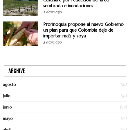
sembrada e inundaciones
2 days ago
Prorinoquia propone al nuevo Gobierno
un plan para que Colombia deje de
importar maíz y soya
2 days ago
ARCHIVE
(21)
agosto
(81)
julio
(49)
junio
(53)
mayo
(45)
abril