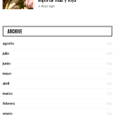
importar maíz y soya
2 days ago
ARCHIVE
(21)
agosto
(81)
julio
(49)
junio
(53)
mayo
(45)
abril
(53)
marzo
(80)
febrero
(55)
enero