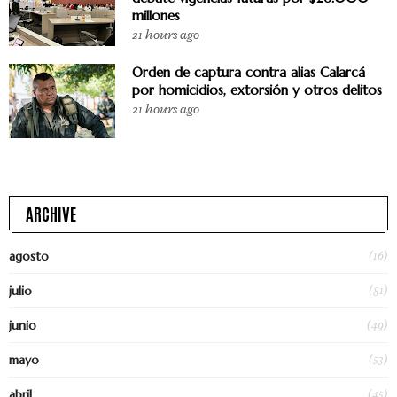
millones
21 hours ago
Orden de captura contra alias Calarcá
por homicidios, extorsión y otros delitos
21 hours ago
ARCHIVE
(16)
agosto
(81)
julio
(49)
junio
(53)
mayo
(45)
abril