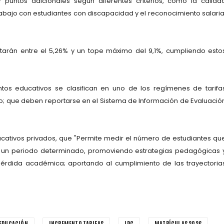
 puntos adicionales según diferentes criterios, como la calida
trabajo con estudiantes con discapacidad y el reconocimiento salaria
tarán entre el 5,26% y un tope máximo del 9,1%, cumpliendo esto
ntos educativos se clasifican en uno de los regímenes de tarifa
ado; que deben reportarse en el Sistema de Información de Evaluació
ucativos privados, que "Permite medir el número de estudiantes qu
 un periodo determinado, promoviendo estrategias pedagógicas 
pérdida académica; aportando al cumplimiento de las trayectoria
EDUCACIÓN
INCREMENTO TARIFAS
IPC
MATRÍCULAS 2026