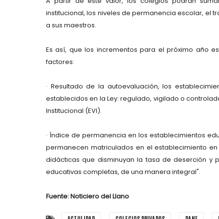
A partir de este valor, los colegios podrán sumar
institucional, los niveles de permanencia escolar, el 
a sus maestros.
Es así, que los incrementos para el próximo año es
factores:
· Resultado de la autoevaluación, los establecimie
establecidos en la Ley: regulado, vigilado o control
Institucional (EVI).
· Índice de permanencia en los establecimientos ed
permanecen matriculados en el establecimiento en
didácticas que disminuyan la tasa de deserción y 
educativas completas, de una manera integral".
Fuente: Noticiero del Llano
ACTULIDAD
COLEGIOS PRIVADOS
DANE