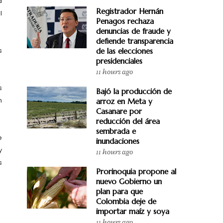
d
Registrador Hernán
l
Penagos rechaza
denuncias de fraude y
defiende transparencia
s
de las elecciones
presidenciales
11 hours ago
s
Bajó la producción de
n
arroz en Meta y
Casanare por
reducción del área
sembrada e
e
inundaciones
y
11 hours ago
s
Prorinoquia propone al
nuevo Gobierno un
plan para que
Colombia deje de
importar maíz y soya
11 hours ago