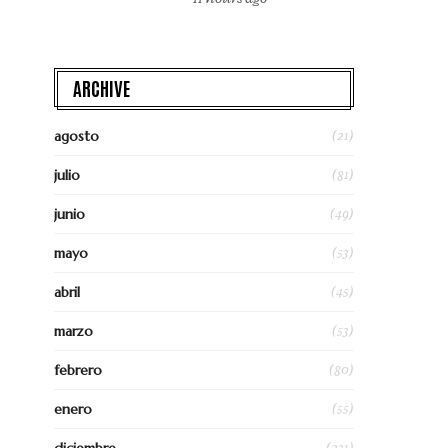
ARCHIVE
(21)
agosto
(81)
julio
(49)
junio
(53)
mayo
(45)
abril
(53)
marzo
(80)
febrero
(55)
enero
(231)